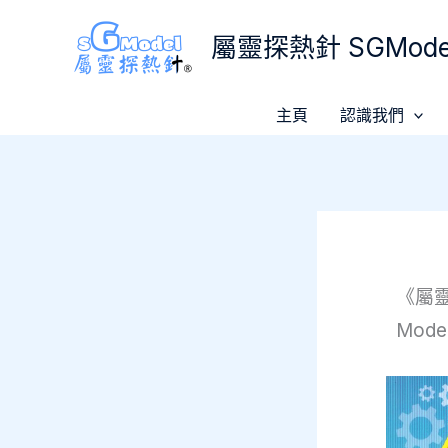
Skip
屬靈探熱針 SGModel
to
content
主頁
認識我們
《屬靈探
Mod