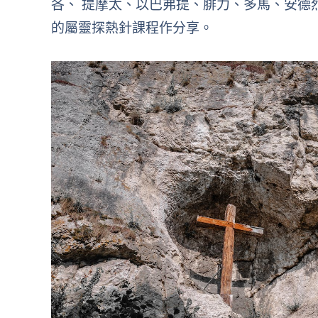
各、 提摩太、以巴弗提、腓力、多馬、安德
的屬靈探熱針課程作分享。