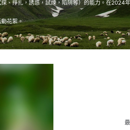
探、掙扎，誘惑，試煉，陷阱等）的能力。在2024
活動花絮。
最