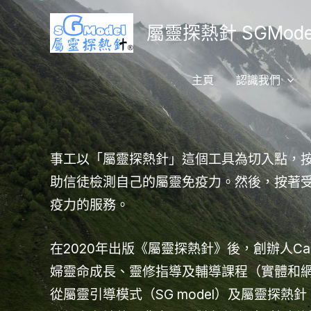
Skip
屬靈探熱針 SGModel
to
content
主頁
認識我們
事工以「屬靈探熱針」這個工具為切入點，
助信徒檢測自己的屬靈免疫力。然後，按著
疫力的服務。
在2020年出版《屬靈探熱針》後，創辦人
婦靈命成長、靈修指導及輔導課程（實體和
從屬靈引導模式（SG model）及屬靈