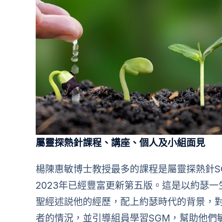
屬靈探熱針課程、講座、個人及小組面見
楊陳惠敏博士教授最多的課程是屬靈探熱針SG Mo
2023年已經豐富更新第五版。這是以約瑟
聖經述説他的經歷，配上約瑟時代的背景，
者的情況，並引導組員學習SGM，幫助他們