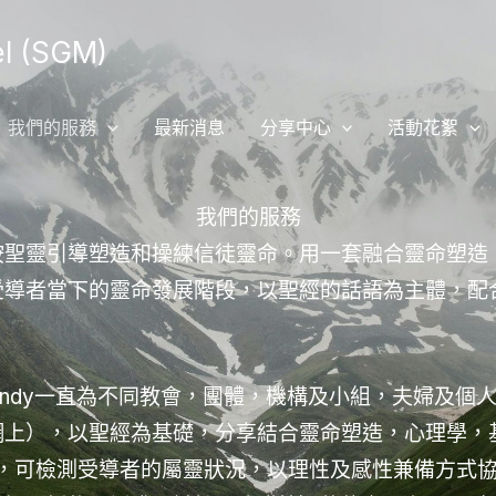
 (SGM)
我們的服務
最新消息
分享中心
活動花絮
我們的服務
按聖靈引導塑造和操練信徒靈命。用一套融合靈命塑造
受導者當下的靈命發展階段，以聖經的話語為主體，配
Candy一直為不同教會，團體，機構及小組，夫婦及
網上），以聖經為基礎，分享結合靈命塑造，心理學，
探熱針，可檢測受導者的屬靈狀況，以理性及感性兼備方