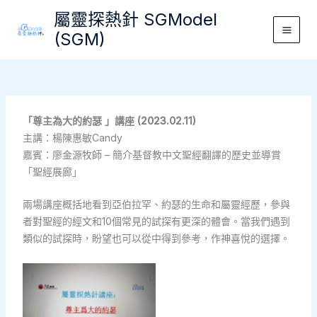
Skip
屬靈探熱針 SGModel
to
(SGM)
Main
content
Men
「尊主為大的約瑟 」講座 (2023.02.11)
主講：楊陳惠敏Candy
嘉賓：廖金源牧師 – 簡介基督教中文聖經翻譯的歷史並導賞
「聖經展廊」
兩場講座概括地看到亞伯拉罕、約瑟的生命和屬靈經歷，參與
者對聖經的經文和10個常見的試探有更深的體會。當我們遇到
類似的試探時，盼望也可以從中得到參考，作神喜悅的選擇。