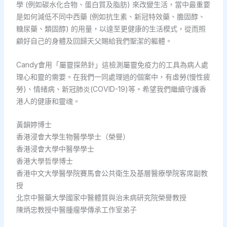
學 (例如碳水化合物、蛋白質及脂肪) 來改變生活，當中最重要
是如何減低不同中西藥 (例如抗生素、新冠特效藥、膽固醇、
糖尿藥、類固醇) 的用量，以達至更健康的生活模式，從而照
顧好自己的身體及回歸天父賜給我們聖潔的軀體。
Candy會用「屬靈探熱針」這檢測屬靈免疫力的工具為病人處
理心和靈的需要。在我們一同處理過的個案中，有虛勞(慢性疲
勞)、情緒病、新冠肺炎(COVID-19)等。希望我們繼續守護香
港人的健康和靈魂。
黃韻婷博士
香港浸會大學生物醫學學士（榮譽）
香港浸會大學中醫學學士
香港大學哲學博士
香港中文大學醫學院賽馬會公共衛生及基層醫療學院客席副教
授
北京中醫藥大學國家中醫體質與治未病研究院榮譽教授
陳炳忠教授中醫腫瘤學傳承工作室弟子