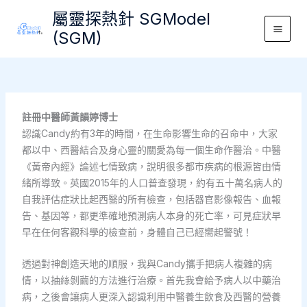
Skip
屬靈探熱針 SGModel
to
(SGM)
Main
content
Men
註冊中醫師黃韻婷博士
認識Candy約有3年的時間，在生命影響生命的召命中，大家
都以中、西醫結合及身心靈的關愛為每一個生命作醫治。中醫
《黃帝內經》論述七情致病，說明很多都巿疾病的根源皆由情
緒所導致。英國2015年的人口普查發現，約有五十萬名病人的
自我評估症狀比起西醫的所有檢查，包括器官影像報告、血報
告、基因等，都更準確地預測病人本身的死亡率，可見症狀早
早在任何客觀科學的檢查前，身體自己已經嚮起警號！
透過對神創造天地的順服，我與Candy攜手把病人複雜的病
情，以抽絲剝繭的方法進行治療。首先我會給予病人以中藥治
病，之後會讓病人更深入認識利用中醫養生飲食及西醫的營養