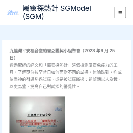
Skip
屬靈探熱針 SGModel
to
(SGM)
Main
content
Men
九龍灣平安福音堂約書亞團契小組聚會（2023 年6 月 25
日）
透過聖經的經文和「屬靈探熱針」這個檢測屬靈免疫力的工
具，了解亞伯拉罕昔日如何面對不同的試探，無論跌到，抑或
依靠神的引導勝過試探，或是被試探勝過；希望藉以人為鏡、
以史為鑒，提高自己對試探的警覺性。