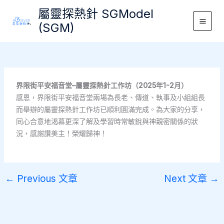
Skip
屬靈探熱針 SGModel
to
(SGM)
Main
content
Men
界限街平安福音堂–屬靈探熱針工作坊（2025年1-2月）
感恩，界限街平安福音堂兩場為長老、傳道、執事及小組組長
而舉辦的屬靈探熱針工作坊已順利圓滿完成。為大家的分享，
同心合意地渴慕更深了解及學習時常敏銳與神親密關係的狀
況，感謝讚美主！榮耀歸神！
←
Previous 文章
Next 文章
→