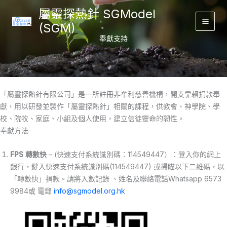
Skip
屬靈探熱針 SGModel
to
(SGM)
Main
content
奉獻支持
Men
「屬靈探熱針有限公司」是一所註冊非牟利慈善機構，開支靠賴捐款奉
獻，用以研發並製作「屬靈探熱針」相關的課程，供教會、神學院、學
校、院牧、家庭、小組及個人使用，建立信徒靈命的韌性。
奉獻方法
FPS 轉數快
– (快速支付系統識別碼：114549447）：登入你的網上
銀行，鍵入快速支付系統識別碼(114549447) 或掃瞄以下二維碼，以
「轉數快」捐款。請將入數記錄 、姓名及聯絡電話Whatsapp 6573
9984或 電郵
info@sgmodel.org.hk