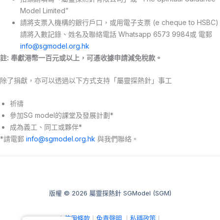
Model Limited”
請將支票入機構的銀行戶口，或用電子支票 (e cheque to HSBC)
請將入數記錄、姓名及聯絡電話 Whatsapp 6573 9984或 電郵
info@sgmodel.org.hk
註: 奉獻港幣一百元或以上，可憑收據申請減免稅款。
除了捐獻，亦可以透過以下方式支持「屬靈探熱針」事工
祈禱
參加SG model的課堂及發展計劃*
成為義工、同工或夥伴*
*請電郵
info@sgmodel.org.hk
與我們聯絡。
版權 © 2026 屬靈探熱針 SGModel (SGM)
｜
使用條款
｜
免責聲明
｜
私穩政策
｜