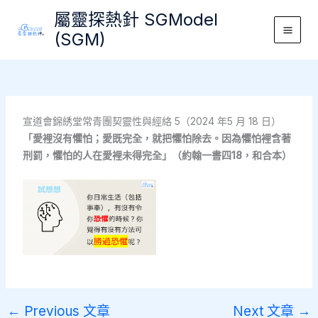
Skip
屬靈探熱針 SGModel
to
(SGM)
Main
content
Men
宣道會錦綉堂常青團契靈性與經絡 5（2024 年5 月 18 日）
「愛裡沒有懼怕；愛既完全，就把懼怕除去。因為懼怕裡含著
刑罰，懼怕的人在愛裡未得完全」（約翰一書四18，和合本）
←
Previous 文章
Next 文章
→