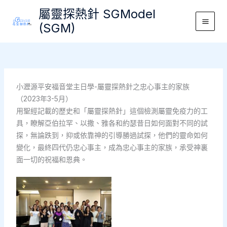
Skip
屬靈探熱針 SGModel
to
(SGM)
Main
content
Men
小瀝源平安福音堂主日學-屬靈探熱針之忠心事主的家族
（2023年3-5月）
用聖經記載的歷史和「屬靈探熱針」這個檢測屬靈免疫力的工
具，瞭解亞伯拉罕、以撒、雅各和約瑟昔日如何面對不同的試
探，無論跌到，抑或依靠神的引導勝過試探，他們的靈命如何
變化，最終四代仍忠心事主，成為忠心事主的家族，承受神裏
面一切的祝福和恩典。