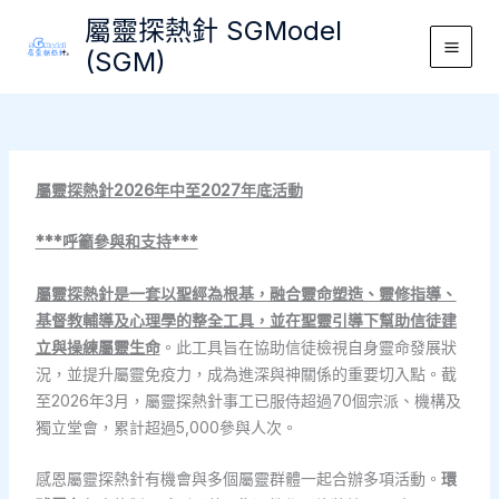
Skip
屬靈探熱針 SGModel
to
(SGM)
Main
content
Men
屬靈探熱針2026
年中至2027
年底活動
***
呼籲參與和支持***
屬靈探熱針是一套以聖經為根基，融合靈命塑造、靈修指導、
基督教輔導及心理學的整全工具，並在聖靈引導下幫助信徒建
立與操練屬靈生命
。此工具旨在協助信徒檢視自身靈命發展狀
況，並提升屬靈免疫力，成為進深與神關係的重要切入點。截
至2026年3月，屬靈探熱針事工已服侍超過70個宗派、機構及
獨立堂會，累計超過5,000參與人次。
感恩屬靈探熱針有機會與多個屬靈群體一起合辦多項活動。
環