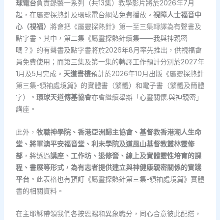
球電台
負責錄製一系列（共13集）教學影片將於2026年7月
起，在屬靈探熱針及環球電台網站免費播放。
視障人士福音中
心（視福）
將會把《屬靈探熱針》第一至三集轉譯為有聲書及
點字書。其中，第二集《屬靈探熱針續集——我與神親密
嗎？》的有聲書及點字書將於2026年8月率先推出，供視福會
員免費使用；而第三集及第一集的轉譯工作預計分別於2027年
1月及5月完成。
天道書樓
預計於2026年10月出版《屬靈探熱針
第三集-領袖處境篇》的實體書（繁體）和電子書（繁體及簡體
字）。
環球天道傳基協會
亦會繼續舉辦「心靈關懷.與神親密」
講座。
此外，
牧職神學院、香港亞洲歸主協會、基督教香港潮人生命
堂、將軍澳平安福音堂、利未學院及道風山基督教叢林靈修
部
，將透過
講座、工作坊、退修營、線上及實體靈性培育的課
程、書展等形式，為有志者提供建立與神健康親密關係的實踐
平台
。此表格也有預訂《屬靈探熱針第三集-領袖處境篇》實體
書的相關資料。
在主耶穌帶領我們各按恩賜和異象職分，同心合意彼此配搭，