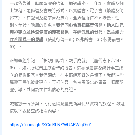
一起依靠神、順服聖靈的帶領，通過講座、工作坊、實體及網
上課程、退修營及書展等形式，以實體書、電子書（繁體及簡
體字）、有聲書及點字書為媒介，全方位服侍不同場景、性
別、年齡、階層的對象。
我們同心合意把福音傳開，助人助己
與神建立並進深健康的親密關係，在這混亂的世代，爲主竭力
作合而爲一的見證
（使徒行傳一8；以弗所書四3；彼得前書四
10）。
正如聖經所記：「神親口應許，親手成就」（歷代志下六14-
15），如同所羅門王獻殿時的禱告，這亦是屬靈探熱針事工成
立的異象根基。我們深信，在主耶穌基督的帶領下，我們這些
屬靈群體能彼此建立、互相包容，各按恩賜忠心事奉，順服聖
靈引導，共同為主作出信心的見證。
誠邀您一同參與，同行這段屬靈更新與使命實踐的旅程。 歡迎
按以下表格查詢相關內容。
https://forms.gle/XGmBLNZWUAEWiq9n7