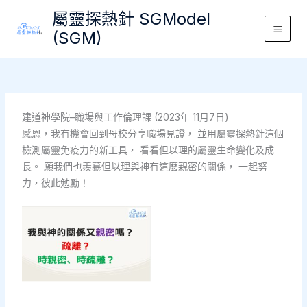
Skip
屬靈探熱針 SGModel
to
(SGM)
Main
content
Men
建道神學院–職場與工作倫理課 (2023年 11月7日)
感恩，我有機會回到母校分享職場見證， 並用屬靈探熱針這個
檢測屬靈免疫力的新工具， 看看但以理的屬靈生命變化及成
長。 願我們也羨慕但以理與神有這麽親密的關係， 一起努
力，彼此勉勵！