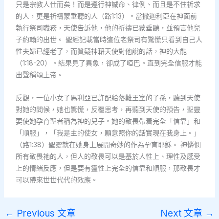
只是宗教人仕而矣！而是遵行神誠命、律例、而且是不住祈求
的人，更是祈禱蒙垂聽的人（路1:13）。當撒迦利亞在神面前
執行祭司職務，天使告訴他，他的祈禱已蒙垂聽，並預言他兒
子約翰的出世。 聖經記載當時這位老祭司有驚慌只看到自己人
性夫婦已經老了，而質疑神藉天使對他說的話，神的大能
（1:18-20）。結果見了異象，卻成了啞巴。直到完全信服才能
出聲稱頌上帝。
反觀，一位小女子馬利亞已許配給落難王室的子孫，聽到天使
對她的問候，她也驚慌，反覆思考，再聽到天使的預告，聖靈
要使她孕育聖者稱為神的兒子。她的敬畏帶着完全「信靠」和
「順服」，「我是主的使女，願意照你的話實現在我身上。」
（路1:38）聖靈就在她身上展開奇妙的作為孕育耶穌。 神憐憫
所有敬畏祂的人，但人的敬畏可以是基於人性上、理性及感受
上的情緒反應，但是要有靈性上完全的信靠和順服，那敬畏才
可以帶來世世代代的效應。
←
Previous 文章
Next 文章
→