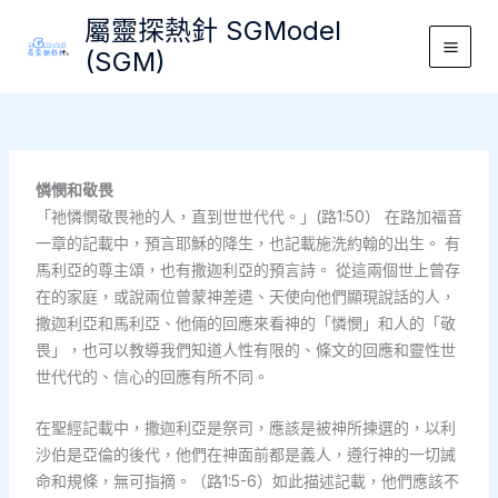
Skip
屬靈探熱針 SGModel
to
(SGM)
Main
content
Men
憐憫和敬畏
「祂憐憫敬畏祂的人，直到世世代代。」(路1:50） 在路加福音
一章的記載中，預言耶穌的降生，也記載施洗約翰的出生。 有
馬利亞的尊主頌，也有撒迦利亞的預言詩。 從這兩個世上曾存
在的家庭，或說兩位曾蒙神差遣、天使向他們顯現說話的人，
撒迦利亞和馬利亞、他倆的回應來看神的「憐憫」和人的「敬
畏」，也可以教導我們知道人性有限的、條文的回應和靈性世
世代代的、信心的回應有所不同。
在聖經記載中，撒迦利亞是祭司，應該是被神所揀選的，以利
沙伯是亞倫的後代，他們在神面前都是義人，遵行神的一切誡
命和規條，無可指摘。（路1:5-6）如此描述記載，他們應該不