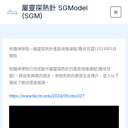
Skip
屬靈探熱針 SGModel
to
(SGM)
Main
content
Men
牧職神學院—屬靈探熱針遙距視像課程(撒母耳篇)2024年5月
開始
牧職神學院已完成製作屬靈探熱針的遙距視像課程(撒母耳
篇)。歡迎有興趣的朋友，參閱夾附的單張及宣傳片，登入以下
連結了解詳情或報讀。
https://www.hkcmi.edu/2024/05/obs027