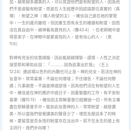
加，越來越多讚美的人，可以見證他們是有盼望的人，因為他
們不是虛擬有盼望，而是在人生經歷中因認識那位真實的（真
理），盼望之神（ 賜人盼望的主），確信自己是在祂的掌管
中，一生的歲月雖短，但因重生而有永生的確據和盼望。因而
活在真自由中，被神看為寶貝的人（賽43:4）。在老師眼中是
得意弟子，在神眼中是蒙喜悅的人，是有信心的人。（來
11:6）
對神有完全的信靠順服，因此能超越理智、感情，人性之決定
接受耶和華如此說：「………….因為這事出於我」（王上
12:24）連該場以色列的內戰也可止息。神的兒女，若活在神的
旨意中，常常喜樂，不論任何環境；不住禱告，不論任何際
遇；凡事謝恩，不論是順或逆境。因為他們活在有盼望的人生
中，確信是在神的應許中過日子，因着聖靈的工作，有平安和
喜樂（羅15:13），確信因主耶穌基督已經勝過一切。所有主權
盡在耶穌基督手中。能如此信靠神的人，常常盼望、越發讚
美。所以當我們發覺讚美的聲音少了，埋怨及廢話多了的時
候，要留意是否永恆的盼望亦在淡出中。若不在永生的道上有
主同行，我們步向哪？