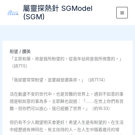
Skip
屬靈探熱針 SGModel
to
(SGM)
Main
content
Men
盼望 / 讚美
「主耶和華、祢是我所盼望的。從我年幼祢是我所倚靠的。」
（詩71:5）
「我卻要常常盼望、並要越發讚美祢。」（詩71:14）
活在動盪不安的世代中，也是苦難的世界上，遇到不如意的事
總是較如意的事為多，主耶穌也說過：「……..在世上你們有苦
難，但你們可以放心、我已經勝了世界。」（約16:33）
但仍有不少人期望明天會更好！希望人生是有盼望的。在生活
中經歷過有神同在、有主扶持的人。在人生中隨着歲月的增