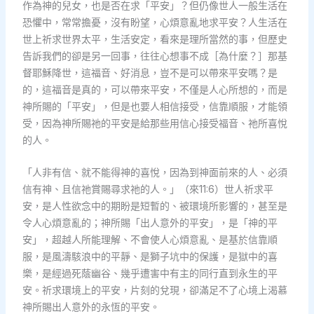
作為神的兒女，也是否在求「平安」？但仍像世人一般生活在
恐懼中，常常擔憂，沒有盼望，心煩意亂地求平安？人生活在
世上祈求世界太平，生活安定，看來是理所當然的事，但歷史
告訴我們的卻是另一回事，往往心想事不成［為什麼？］那基
督耶穌降世，這福音、好消息，豈不是可以帶來平安嗎？是
的，這福音是真的，可以帶來平安，不僅是人心所想的，而是
神所賜的「平安」，但是也要人相信接受，信靠順服，才能領
受，因為神所賜祂的平安是給那些用信心接受福音、祂所喜悅
的人。
「人非有信、就不能得神的喜悅，因為到神面前來的人、必須
信有神、且信祂賞賜尋求祂的人。」（來11:6）世人祈求平
安，是人性欲念中的期盼是短暫的、被環境所影響的，甚至是
令人心煩意亂的；神所賜「出人意外的平安」，是「神的平
安」，超越人所能理解、不會使人心煩意亂、是基於信靠順
服，是風濤駭浪中的平靜、是獅子坑中的保護，是獄中的喜
樂，是經過死蔭幽谷、幾乎遭害中有主的同行直到永生的平
安。祈求環境上的平安，片刻的兌現，卻滿足不了心境上渴慕
神所賜出人意外的永恆的平安。