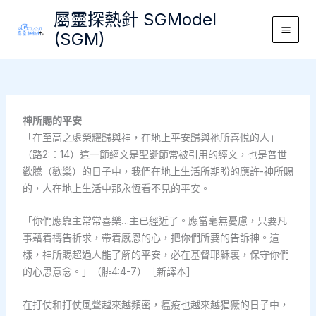
Skip
屬靈探熱針 SGModel
to
(SGM)
Main
content
Men
神所賜的平安
「在至高之處榮耀歸與神，在地上平安歸與祂所喜悅的人」
（路2:：14）這一節經文是聖誕節常被引用的經文，也是普世
歡騰（歡樂）的日子中，我們在地上生活所期盼的應許-神所賜
的，人在地上生活中那永恆看不見的平安。
「你們應靠主常常喜樂…主已經近了。應當毫無憂慮，只要凡
事藉着禱告祈求，帶着感恩的心，把你們所要的告訴神。這
樣，神所賜超過人能了解的平安，必在基督耶穌裏，保守你們
的心思意念。」（腓4:4-7）［新譯本］
在打仗和打仗風聲越來越頻密，瘟疫也越來越猖獗的日子中，