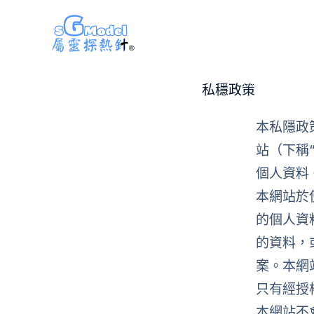
Skip
屬靈探熱針 SGModel
to
content
主頁
認識我們
私穩政策
本私隱政
站（下稱
個人資料
本網站於
的個人資
的資料，
案。本網
只有經授
本網站不