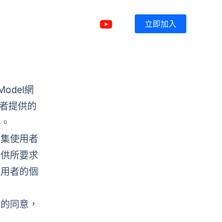
立即加入
出版刊物
奉獻支持
聯絡我們
English
del網
用者提供的
料。
收集使用者
提供所要求
使用者的個
者的同意，