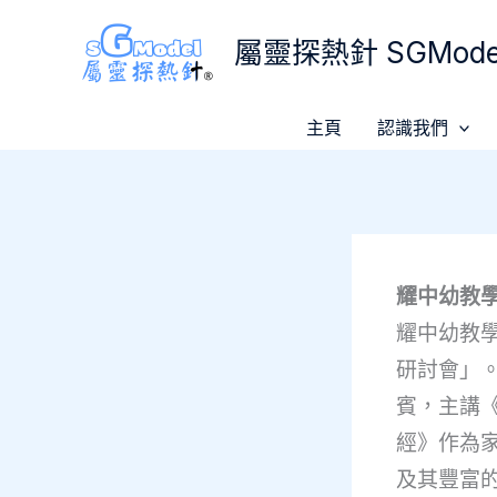
Skip
屬靈探熱針 SGModel
to
content
主頁
認識我們
耀中幼教學
耀中幼教學
研討會」
賓，主講
經》作為
及其豐富