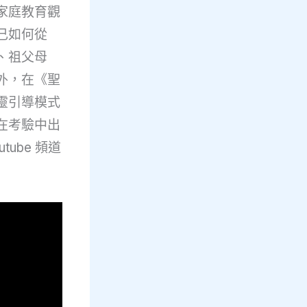
家庭教育觀
己如何從
、祖父母
外，在《聖
靈引導模式
在考驗中出
ube 頻道