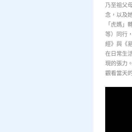
乃至祖父
念，以及
「虎媽」
等）同行
經》與《
在日常生
現的張力
觀看當天的