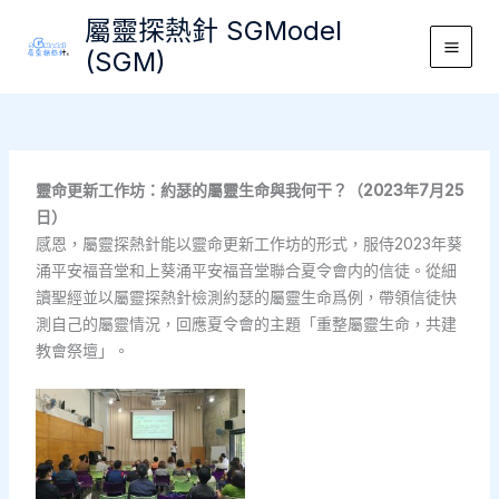
Skip
屬靈探熱針 SGModel
to
(SGM)
Main
content
Men
靈命更新工作坊：約瑟的屬靈生命與我何干？（2023年7月25
日）
感恩，屬靈探熱針能以靈命更新工作坊的形式，服侍2023年葵
涌平安福音堂和上葵涌平安福音堂聯合夏令會内的信徒。從細
讀聖經並以屬靈探熱針檢測約瑟的屬靈生命爲例，帶領信徒快
測自己的屬靈情況，回應夏令會的主題「重整屬靈生命，共建
教會祭壇」。