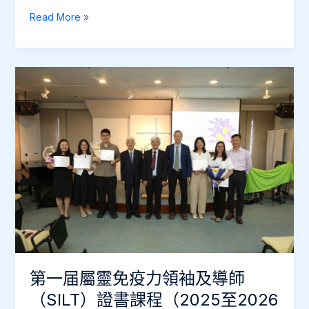
靈
Read More »
性
培
育
課
程
（2026
年
9-
12
月）
第一届屬靈免疫力領袖及導師
（SILT）證書課程（2025至2026