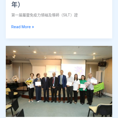
年）
第一届屬靈免疫力領袖及導師（SILT）證
第
Read More »
一
届
屬
靈
免
疫
力
領
袖
及
導
師
（SILT）
證