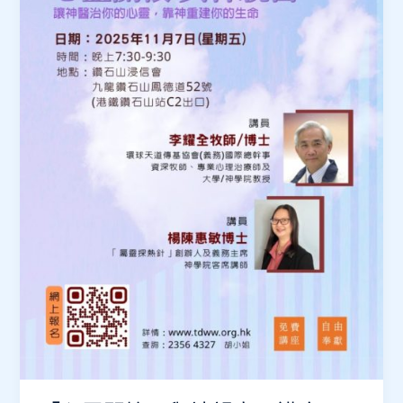
及
同
工
退
修
日
(2026
年
1
月)