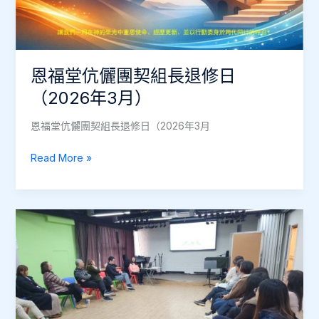
屬
10
靈
月
探
及
熱
11
恩福堂伉儷團契組長退修日
針
月）
（2026
（2026年3月）
年
恩福堂伉儷團契組長退修日（2026年3月
3
月）
恩
Read More »
福
堂
伉
儷
團
契
組
長
退