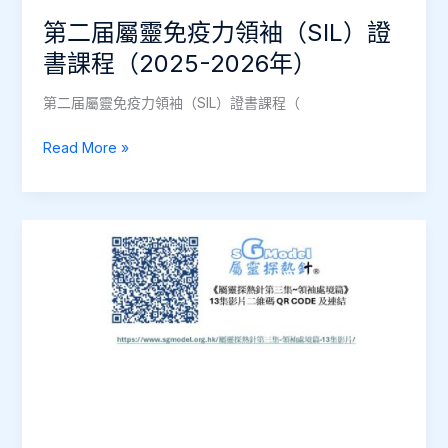
書
第二届屬靈免疫力領袖（SIL）證
課
書課程（2025-2026年）
程
（2025
第二届屬靈免疫力領袖（SIL）證書課程（
至
2026
第
Read More »
年）
二
届
屬
靈
免
疫
力
領
袖
（SIL）
證
書