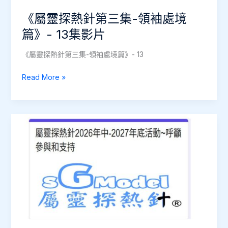
課
《屬靈探熱針第三集-領袖處境
程
（2025-
篇》- 13集影片
2026
《屬靈探熱針第三集-領袖處境篇》- 13
年）
《屬
Read More »
靈
探
熱
針
第
三
集-
領
袖
處
境
篇》-