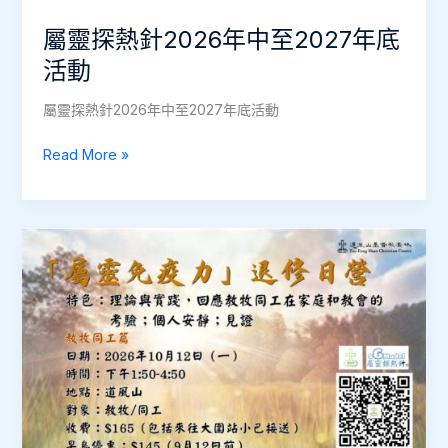
13
屬靈探熱針2026年中至2027年底
集
影
活動
片
屬靈探熱針2026年中至2027年底活動
屬
Read More »
靈
探
熱
針
2026
年
中
至
2027
年
底
活