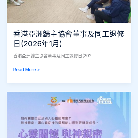
修
日
（2026
年
香港亞洲歸主協會董事及同工退修
3
月）
日(2026年1月)
香港亞洲歸主協會董事及同工退修日(202
香
Read More »
港
亞
洲
歸
主
協
會
董
事