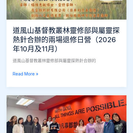
動
道風山基督教叢林靈修部與屬靈探
熱針合辦的兩場退修日營（2026
年10月及11月）
道風山基督教叢林靈修部與屬靈探熱針合辦的
道
Read More »
風
山
基
督
教
叢
林
靈