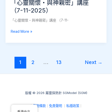
「心靈關懷‧與神親密」講座
（7-11-2025）
「心靈關懷‧與神親密」講座 （7-11-
「心
Read More »
靈
關
懷‧
與
1
2
...
13
Next
→
神
親
密」
講
座
（7-
版權 © 2026 屬靈探熱針 SGModel (SGM)
11-
2025）
｜
使用條款
｜
免責聲明
｜
私穩政策
｜
香港中文