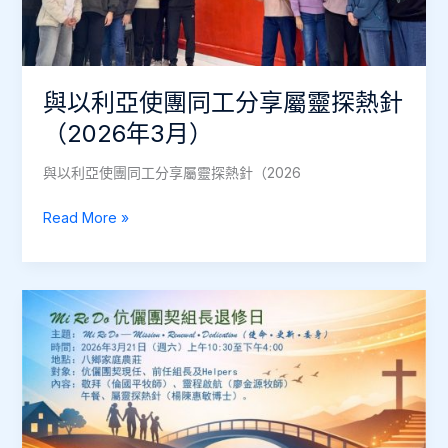
修
部
與
屬
與以利亞使團同工分享屬靈探熱針
靈
（2026年3月）
探
熱
與以利亞使團同工分享屬靈探熱針（2026
針
合
與
Read More »
辦
以
的
利
兩
亞
場
使
退
團
修
同
日
工
營
分
（2026
享
年