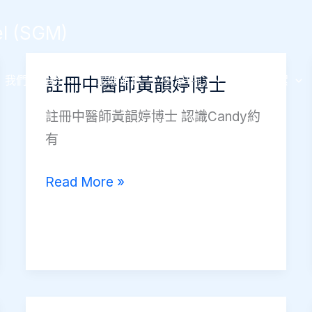
 (SGM)
我們的服務
最新消息
分享中心
活動花絮
註冊中醫師黃韻婷博士
註冊中醫師黃韻婷博士 認識Candy約
有
註
Read More »
冊
中
醫
師
黃