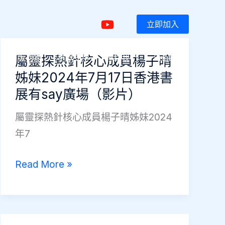
立即加入
出版刊物
奉獻支持
聯絡我們
English
屬靈探熱針核心成員楊子晴
姊妹2024年7月17日香港書
展有say廣場（影片）
屬靈探熱針核心成員楊子晴姊妹2024
年7
屬
Read More »
靈
探
熱