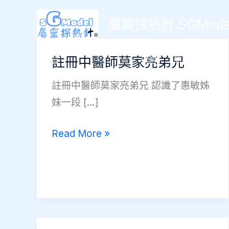
Skip
屬靈探熱針 SGModel
to
content
主頁
認識我們
註冊中醫師莫家亮弟兄
註冊中醫師莫家亮弟兄 認識了惠敏姊
妹一段 […]
註
Read More »
冊
中
醫
師
莫