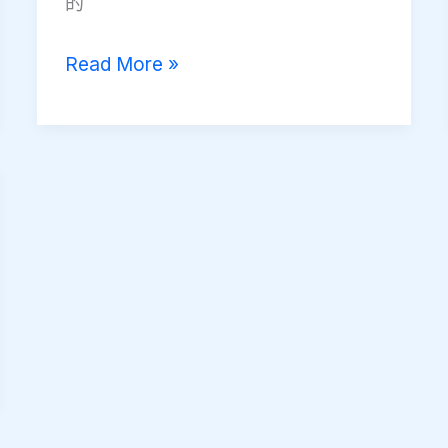
的
姊
妹
宣
Read More »
道
會
黃
埔
堂
何
翠
玲
姊
妹
2022