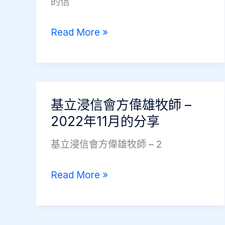
的信
牧
師
宣
Read More »
2022
道
年
會
6
黃
月
埔
基立浸信會方偉雄牧師 –
的
堂
2022年11月的分享
信
楊
基立浸信會方偉雄牧師 – 2
時
彥
基
Read More »
牧
立
師
浸
2022
信