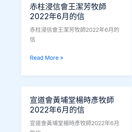
家
赤柱浸信會王潔芳牧師
亮
2022年6月的信
弟
赤柱浸信會王潔芳牧師2022年6月的
兄
信
赤
Read More »
柱
浸
信
會
宣道會黃埔堂楊時彥牧師
王
2022年6月的信
潔
宣道會黃埔堂楊時彥牧師2022年6月
芳