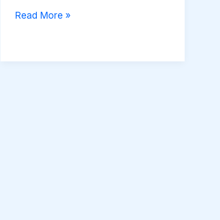
華
17
基
Read More »
牧
日
立
師
香
浸
2022
港
信
年
書
會
6
展
方
月
有
偉
的
say
雄
信
廣
牧
場
師
（影
–
片）
2022
年