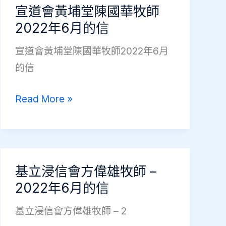
針
宣道會黃埔堂陳國華牧師
核
2022年6月的信
心
宣道會黃埔堂陳國華牧師2022年6月
成
的信
員
楊
宣
Read More »
子
道
晴
會
姊
黃
妹
埔
基立浸信會方偉雄牧師 –
2024
堂
2022年6月的信
年
陳
7
基立浸信會方偉雄牧師 – 2
國
月