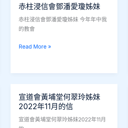
韻
赤柱浸信會鄧潘愛瓊姊妹
婷
赤柱浸信會鄧潘愛瓊姊妹 今年年中我
博
的教會
士
赤
Read More »
柱
浸
信
會
鄧
宣道會黃埔堂何翠玲姊妹
潘
2022年11月的信
愛
宣道會黃埔堂何翠玲姊妹2022年11月
瓊