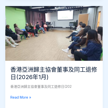
伉
儷
團
契
組
長
退
修
日
（2026
年
香港亞洲歸主協會董事及同工退修
3
月）
日(2026年1月)
香港亞洲歸主協會董事及同工退修日(202
香
Read More »
港