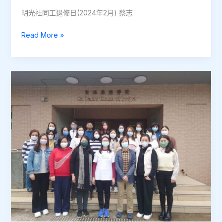
及
明光社同工退修日(2024年2月) 蔡志
第
二
明
Read More »
届
光
屬
社
靈
同
免
工
疫
退
力
修
領
日
袖
(2024
證
年
書
2
SIL
月)
課
程
聯
合
退