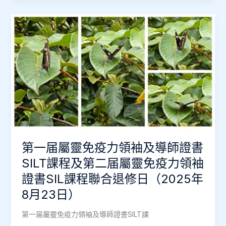
亞
洲
歸
主
協
會
董
事
及
同
工
退
第一届屬靈免疫力領袖及導師證書
修
日
SILT課程及第二届屬靈免疫力領袖
(2026
證書SIL課程聯合退修日（2025年
年
8月23日）
1
月)
第一届屬靈免疫力領袖及導師證書SILT課