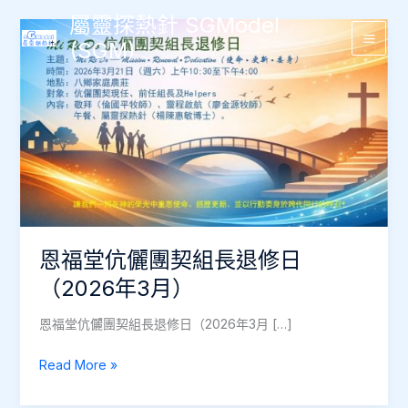
Skip
屬靈探熱針 SGModel
to
(SGM)
Main
content
Men
恩福堂伉儷團契組長退修日
（2026年3月）
恩福堂伉儷團契組長退修日（2026年3月 […]
恩
Read More »
福
堂