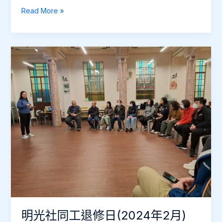
第
Read More »
一
届
屬
靈
免
疫
力
領
袖
及
導
師
證
書
SILT
課
明光社同工退修日(2024年2月)
程