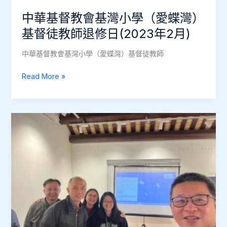
修
中華基督教會基灣小學（愛蝶灣）
日
基督徒教師退修日(2023年2月)
（2025
年
中華基督教會基灣小學（愛蝶灣）基督徒教師
8
月
中
Read More »
23
華
日）
基
督
教
會
基
灣
小
學
（愛
蝶
灣）