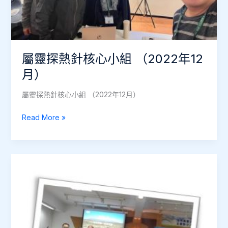
基
督
徒
教
屬靈探熱針核心小組 （2022年12
師
退
月）
修
日
屬靈探熱針核心小組 （2022年12月）
(2023
屬
年
Read More »
靈
2
探
月)
熱
針
核
心
小
組
（2022