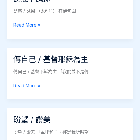
唯
有
誘惑 / 試探 （太6:13） 在伊甸園
跟
隨
誘
Read More »
主
惑
/
試
探
傳自己 / 基督耶穌為主
傳自己 / 基督耶穌為主 「我們並不是傳
傳
Read More »
自
己
/
基
盼望 / 讚美
督
耶
盼望 / 讚美 「主耶和華、祢是我所盼望
穌