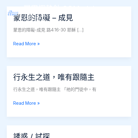
Skip
屬靈探熱針 SGModel
to
(SGM)
蒙恩的障礙 – 成見
Main
content
Men
蒙恩的障礙-成見 路4:16-30 耶穌 […]
蒙
Read More »
恩
的
障
礙
行永生之道，唯有跟隨主
–
成
行永生之道，唯有跟隨主 「祂的門徒中，有
見
行
Read More »
永
生
之
道，
誘惑 / 試探