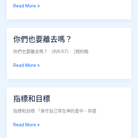
為
盼
Read More »
主
望
/
讚
美
你們也要離去嗎？
你們也要離去嗎？ （約6:67）［閲約翰
你
Read More »
們
也
要
離
指標和目標
去
嗎？
指標和目標 「保守自己常在神的愛中、仰望
指
Read More »
標