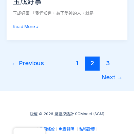
玉成好事
玉成好事 「我們知道，為了愛神的人，就是
玉
Read More »
成
好
事
←
Previous
1
2
3
Next
→
版權 © 2026 屬靈探熱針 SGModel (SGM)
｜
使用條款
｜
免責聲明
｜
私穩政策
｜