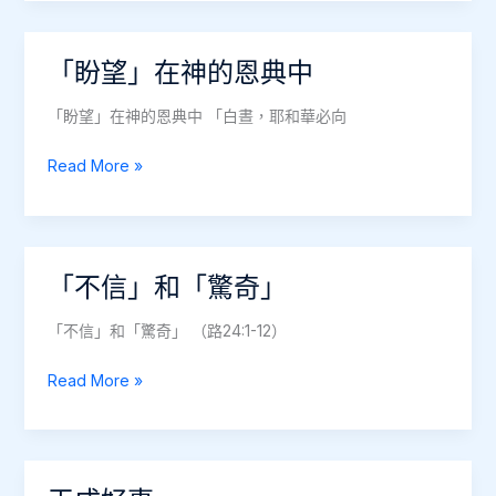
和
目
標
「盼望」在神的恩典中
「盼望」在神的恩典中 「白晝，耶和華必向
「盼
Read More »
望」
在
神
的
「不信」和「驚奇」
恩
典
「不信」和「驚奇」 （路24:1-12）
中
「不
Read More »
信」
和
「驚
奇」