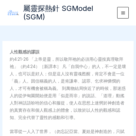
Skip
屬靈探熱針 SGModel
to
(SGM)
Main
content
Men
人性觀感的謬誤
約4:21-26 「上帝是靈，所以敬拜祂的必須用心靈按真理敬拜
祂」（約4:24）［新譯本］ 凡「自我中心」的人，不一定是壞
人，也可以是好人；但是這人沒有靈魂甦醒，肯定不會是一位
「義」人。因信稱義的人，是肯謙卑、認罪、乞求神憐憫的
人，才可有機會被稱為義。 到萬物結局快近了的時候，那迷惑
人的從伊甸園開始便是用「似是而非」的說話、「道理」動搖
人對神話語吩咐的信心和服從，使人在思想上迷惘於神創造者
的真實存在和個人觀感上的體會，以致於以人性的觀感和認
知、完全代替了靈性的感動和引導。
當罪從一人入了世界，（勿忘記亞當、夏娃是神創造的，只賦