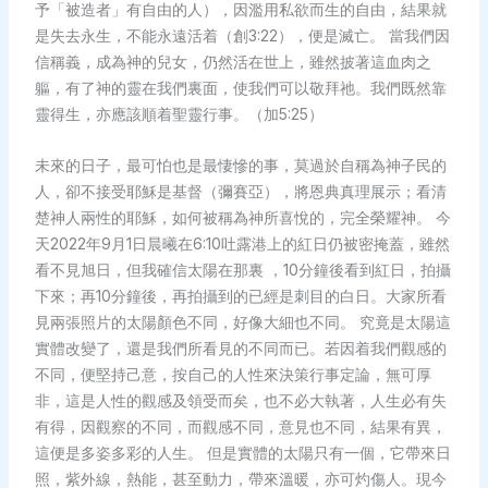
予「被造者」有自由的人），因濫用私欲而生的自由，結果就
是失去永生，不能永遠活着（創3:22），便是滅亡。 當我們因
信稱義，成為神的兒女，仍然活在世上，雖然披著這血肉之
軀，有了神的靈在我們裏面，使我們可以敬拜祂。我們既然靠
靈得生，亦應該順着聖靈行事。（加5:25）
未來的日子，最可怕也是最悽慘的事，莫過於自稱為神子民的
人，卻不接受耶穌是基督（彌賽亞），將恩典真理展示；看清
楚神人兩性的耶穌，如何被稱為神所喜悅的，完全榮耀神。 今
天2022年9月1日晨曦在6:10吐露港上的紅日仍被密掩蓋，雖然
看不見旭日，但我確信太陽在那裏 ，10分鐘後看到紅日，拍攝
下來；再10分鐘後，再拍攝到的已經是刺目的白日。大家所看
見兩張照片的太陽顏色不同，好像大細也不同。 究竟是太陽這
實體改變了，還是我們所看見的不同而已。若因着我們觀感的
不同，便堅持己意，按自己的人性來決策行事定論，無可厚
非，這是人性的觀感及領受而矣，也不必大執著，人生必有失
有得，因觀察的不同，而觀感不同，意見也不同，結果有異，
這便是多姿多彩的人生。 但是實體的太陽只有一個，它帶來日
照，紫外線，熱能，甚至動力，帶來溫暖，亦可灼傷人。現今