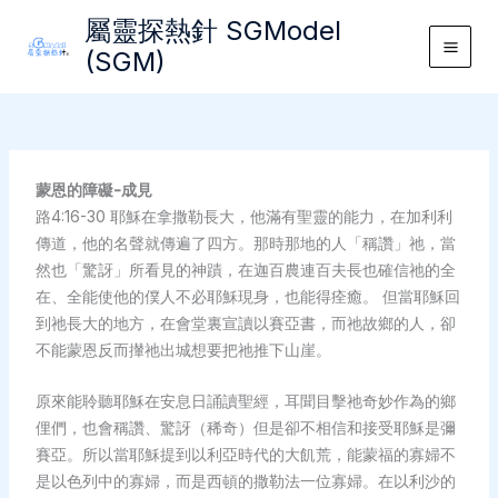
Skip
屬靈探熱針 SGModel
to
(SGM)
Main
content
Men
蒙恩的障礙-成見
路4:16-30 耶穌在拿撒勒長大，他滿有聖靈的能力，在加利利
傳道，他的名聲就傳遍了四方。那時那地的人「稱讚」祂，當
然也「驚訝」所看見的神蹟，在迦百農連百夫長也確信祂的全
在、全能使他的僕人不必耶穌現身，也能得痊癒。 但當耶穌回
到祂長大的地方，在會堂裏宣讀以賽亞書，而祂故鄉的人，卻
不能蒙恩反而攆祂出城想要把祂推下山崖。
原來能聆聽耶穌在安息日誦讀聖經，耳聞目擊祂奇妙作為的鄉
俚們，也會稱讚、驚訝（稀奇）但是卻不相信和接受耶穌是彌
賽亞。所以當耶穌提到以利亞時代的大飢荒，能蒙福的寡婦不
是以色列中的寡婦，而是西頓的撒勒法一位寡婦。在以利沙的