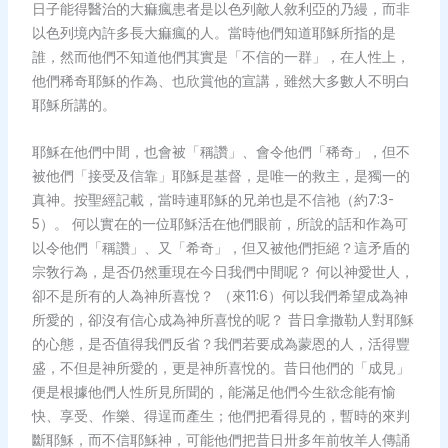
日子能得醫治的大痲瘋患者是以色列敵人敘利亞的乃縵，而非
以色列境內許多長大痲瘋的人。當時他們知道耶穌所指的是
誰，然而他們不知道他們其實是「不信的一群」，在人性上，
他們稀奇耶穌的作為、也欣賞他的宣講，雖然大多數人不明白
耶穌所講的。
耶穌在他們中間，也會被「稱讚」、會令他們「稀奇」，但不
被他們「接受及信靠」耶穌是基督，是唯一的救主，是獨一的
真神。按聖經記載，當時連耶穌的兄弟也是不信祂（約7:3-
5）。 何以實在的一位耶穌活在他們眼前，所說的話和作為可
以令他們「稱讚」、又「希奇」，但又被他們拒絕？這矛盾的
宗敎行為，是否仍然重現在今日我們中間呢？ 何以神愛世人，
卻不是所有的人為神所喜悅？ （來11:6）何以我們希望成為神
所愛的，卻沒有信心成為神所喜悅的呢？ 昔日拿撒勒人對耶穌
的心態，是否值得我們反省？我們若要成為蒙恩的人，活得豐
盛，不但是神所愛的，更是神所喜悅的。昔日他們的「成見」
便是根據他們人性所見所聞的，能滿足他們今生欲念能有愉
快、享受、作樂、得逞而產生；他們把看得見的，暫時的來判
斷耶穌，而不信耶穌神，可能他們把昔日卅多年前牧羊人傳誦