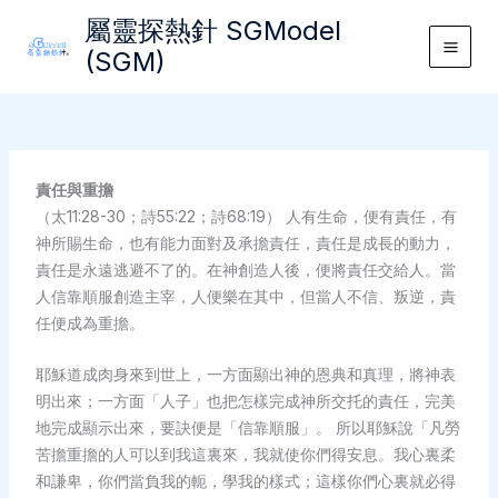
Skip
屬靈探熱針 SGModel
to
(SGM)
Main
content
Men
責任與重擔
（太11:28-30；詩55:22；詩68:19） 人有生命，便有責任，有
神所賜生命，也有能力面對及承擔責任，責任是成長的動力，
責任是永遠逃避不了的。在神創造人後，便將責任交給人。當
人信靠順服創造主宰，人便樂在其中，但當人不信、叛逆，責
任便成為重擔。
耶穌道成肉身來到世上，一方面顯出神的恩典和真理，將神表
明出來；一方面「人子」也把怎樣完成神所交托的責任，完美
地完成顯示出來，要訣便是「信靠順服」。 所以耶穌說「凡勞
苦擔重擔的人可以到我這裏來，我就使你們得安息。我心裏柔
和謙卑，你們當負我的軛，學我的樣式；這樣你們心裏就必得