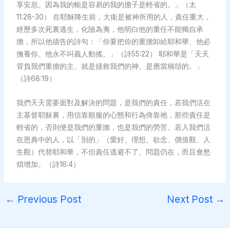
享安息。因為我的軛是容易的我的擔子是輕省的。」（太
11:28-30） 在耶穌降生前，大衞是被神所用的人，責任重大，
經歷多次死裏逃生，化險為夷，他明白他的重任不能獨自承
擔，所以他禱告的詩句：「你要把你的重擔卸給耶和華、他必
撫養你、他永不叫義人動搖。」（詩55:22） 耶和華是「天天
背負我們重擔的主、就是拯救我們的神、是應當稱頌的。」
（詩68:19）
我們天天需要面對及解決的問題，是我們的責任，若我們活在
主基督耶穌裏，用信靠順服的心態和行為倚靠祂，那些責任是
輕省的，否則便是我們的重擔，也是我們的勞苦。若入我們活
在恩典中的人，以「別的」（愛好、理想、欲念、價值觀、人
生觀）代替耶和華，不但責任逃避不了、問題仍在，而且會愁
煩增加。（詩16:4）
←
Previous Post
Next Post
→