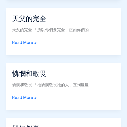
的
冠
冕
天父的完全
天父的完全 「所以你們要完全，正如你們的
天
Read More »
父
的
完
全
憐憫和敬畏
憐憫和敬畏 「祂憐憫敬畏祂的人，直到世世
憐
Read More »
憫
和
敬
畏