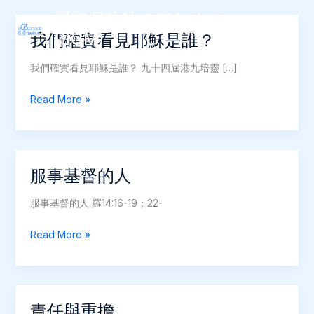
Skip
屬靈探熱針 SGModel
to
(SGM)
我們確實看見耶穌是誰？
Main
content
Men
我們確實看見耶穌是誰？ 九十四屆港九培靈 […]
我
Read More »
們
確
實
看
服事基督的人
見
耶
服事基督的人 羅14:16-19；22-
穌
是
服
Read More »
誰？
事
基
督
的
責任與重擔