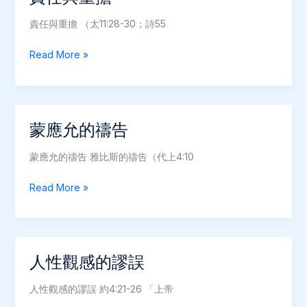
人
責任與重擔 （太11:28-30；詩55
責
Read More »
任
與
重
擔
蒙應允的禱告
蒙應允的禱告 雅比斯的禱告（代上4:10
蒙
Read More »
應
允
的
禱
人性觀感的謬誤
告
人性觀感的謬誤 約4:21-26 「上帝