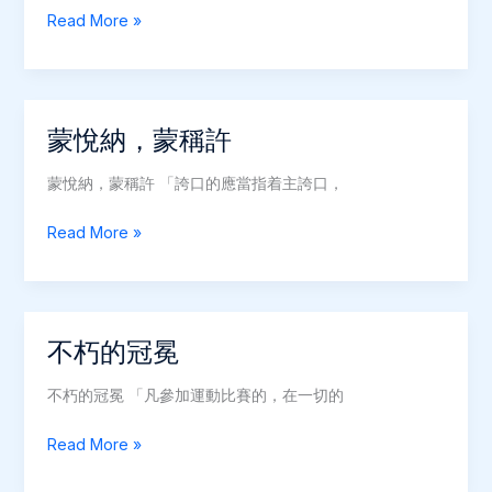
人
Read More »
性
觀
感
的
蒙悅納，蒙稱許
謬
誤
蒙悅納，蒙稱許 「誇口的應當指着主誇口，
蒙
Read More »
悅
納，
蒙
稱
不朽的冠冕
許
不朽的冠冕 「凡參加運動比賽的，在一切的
不
Read More »
朽