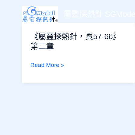
Skip
屬靈探熱針 SGModel
to
content
《屬靈探熱針，頁57-66》
主頁
認識我們
第二章
《屬
Read More »
靈
探
熱
針，
頁
57-
66》