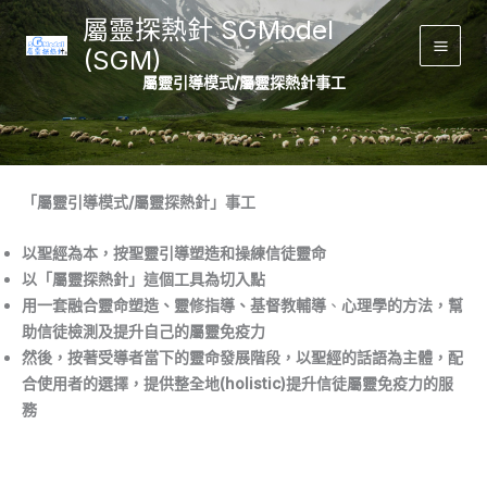
Skip
屬靈探熱針 SGModel
to
(SGM)
Main
content
屬靈引導模式/屬靈探熱針事工
Men
「屬靈引導模式/屬靈探熱針」事工
以聖經為本，按聖靈引導塑造和操練信徒靈命
以「屬靈探熱針」這個工具為切入點
用一套融合靈命塑造、靈修指導、基督教輔導
、
心理學的方法，幫
助信徒檢測及提升自己的屬靈免疫力
然後，按著受導者當下的靈命發展階段，以聖經的話語為主體，配
合使用者的選擇，提供整全地(holistic)提升信徒屬靈免疫力的服
務