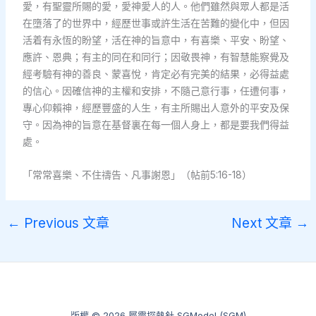
愛，有聖靈所賜的愛，愛神愛人的人。他們雖然與眾人都是活
在墮落了的世界中，經歷世事或許生活在苦難的變化中，但因
活着有永恆的盼望，活在神的旨意中，有喜樂、平安、盼望、
應許、恩典；有主的同在和同行；因敬畏神，有智慧能察覺及
經考驗有神的善良、蒙喜悅，肯定必有完美的結果，必得益處
的信心。因確信神的主權和安排，不隨己意行事，任遭何事，
專心仰賴神，經歷豐盛的人生，有主所賜出人意外的平安及保
守。因為神的旨意在基督裏在每一個人身上，都是要我們得益
處。
「常常喜樂、不住禱告、凡事謝恩」（帖前5:16-18）
←
Previous 文章
Next 文章
→
版權 © 2026 屬靈探熱針 SGModel (SGM)