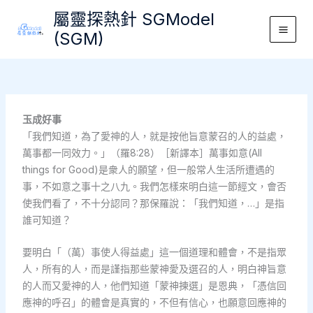
Skip
屬靈探熱針 SGModel
to
(SGM)
Main
content
Men
玉成好事
「我們知道，為了愛神的人，就是按他旨意蒙召的人的益處，
萬事都一同效力。」（羅8:28）［新譯本］萬事如意(All
things for Good)是衆人的願望，但一般常人生活所遭遇的
事，不如意之事十之八九。我們怎樣來明白這一節經文，會否
使我們看了，不十分認同？那保羅說：「我們知道，…」是指
誰可知道？
要明白「（萬）事使人得益處」這一個道理和體會，不是指眾
人，所有的人，而是謹指那些蒙神愛及選召的人，明白神旨意
的人而又愛神的人，他們知道「蒙神揀選」是恩典，「憑信回
應神的呼召」的體會是真實的，不但有信心，也願意回應神的