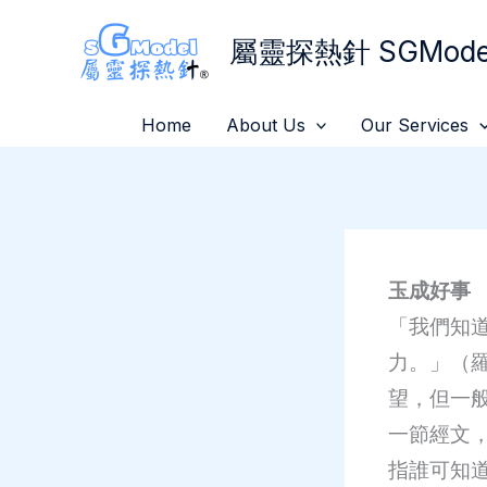
Skip
屬靈探熱針 SGModel
to
content
Home
About Us
Our Services
玉成好事
「我們知
力。」（羅8
望，但一
一節經文
指誰可知