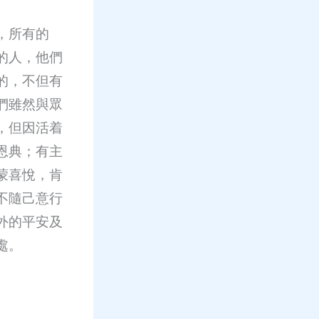
，所有的
的人，他們
的，不但有
們雖然與眾
，但因活着
恩典；有主
蒙喜悅，肯
不隨己意行
外的平安及
處。