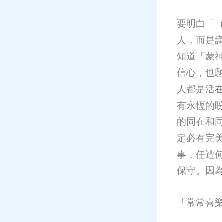
要明白「
人，而是
知道「蒙
信心，也
人都是活
有永恆的
的同在和
定必有完
事，任遭
保守。因
「常常喜樂