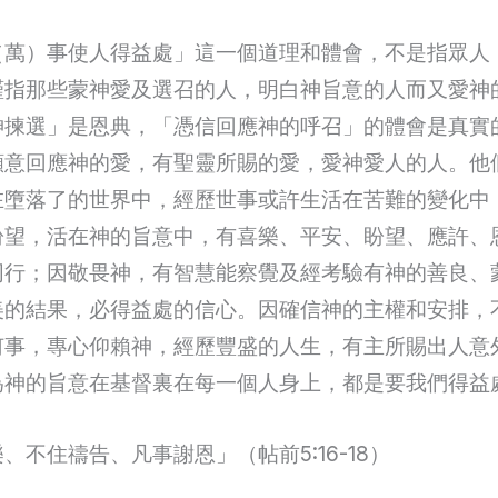
（萬）事使人得益處」這一個道理和體會，不是指眾人
謹指那些蒙神愛及選召的人，明白神旨意的人而又愛神
神揀選」是恩典，「憑信回應神的呼召」的體會是真實
願意回應神的愛，有聖靈所賜的愛，愛神愛人的人。他
在墮落了的世界中，經歷世事或許生活在苦難的變化中
盼望，活在神的旨意中，有喜樂、平安、盼望、應許、
同行；因敬畏神，有智慧能察覺及經考驗有神的善良、
美的結果，必得益處的信心。因確信神的主權和安排，
何事，專心仰賴神，經歷豐盛的人生，有主所賜出人意
為神的旨意在基督裏在每一個人身上，都是要我們得益
、不住禱告、凡事謝恩」（帖前5:16-18）