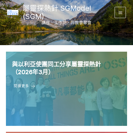
Skip
屬靈探熱針 SGModel
to
(SGM)
Main
content
講座、工作坊、非教會聚會
Men
與以利亞使團同工分享屬靈探熱針
（2026年3月）
閱讀更多